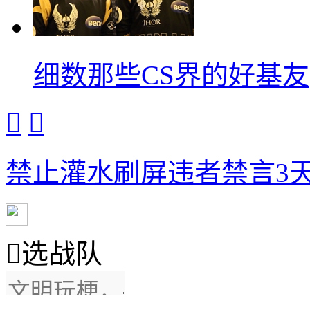
细数那些CS界的好基友


禁止灌水刷屏违者禁言3天

选战队