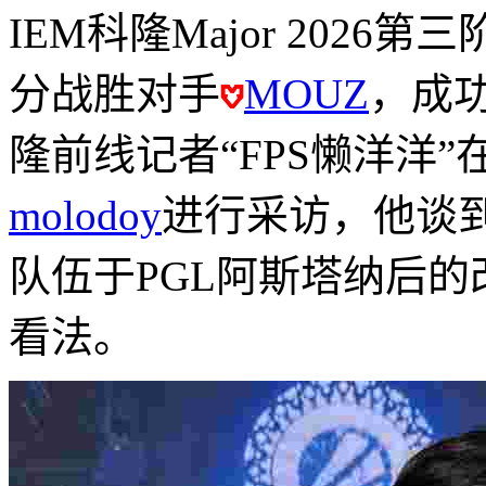
IEM科隆Major 2026第
分战胜对手
MOUZ
，成功
隆前线记者“FPS懒洋洋”
molodoy
进行采访，他谈到了
队伍于PGL阿斯塔纳后的
看法。