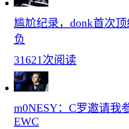
尴尬纪录，donk首次
负
31621次阅读
m0NESY：C罗邀请
EWC