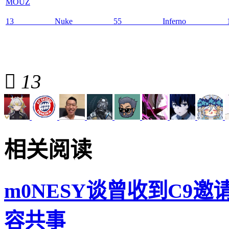
MOUZ
13
Nuke
5
5
Inferno

13
相关阅读
m0NESY谈曾收到C9邀
容共事