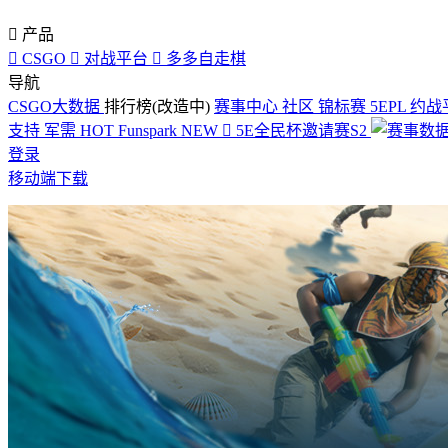

产品

CSGO

对战平台

多多自走棋
导航
CSGO大数据
排行榜(改造中)
赛事中心
社区
锦标赛
5EPL
约战
支持
军需
HOT
Funspark
NEW

5E全民杯邀请赛S2
登录
移动端下载