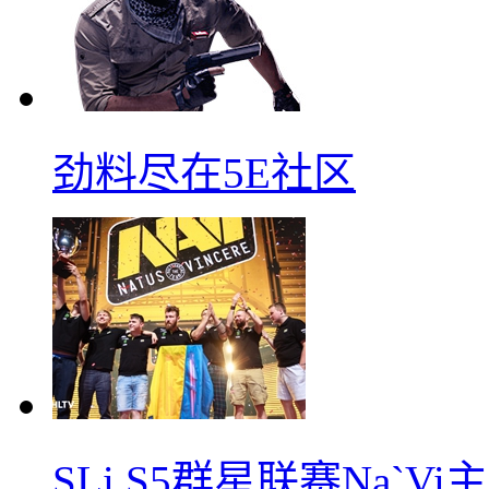
劲料尽在5E社区
SLi S5群星联赛Na`V