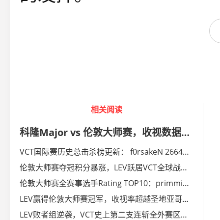
相关阅读
科隆Major vs 伦敦大师赛，收视数据对比
VCT国际赛历史总击杀榜更新： f0rsakeN 2664杀稳居历史击杀王
伦敦大师赛夺冠积分暴涨，LEV跃居VCT全球战力榜第一
伦敦大师赛全赛事选手Rating TOP10：primmie1.40断层登顶
LEV赢得伦敦大师赛冠军，收视率超越圣地亚哥大师赛
LEV败者组逆袭，VCT史上第二支连斩全外赛区一号种子的冠军战队