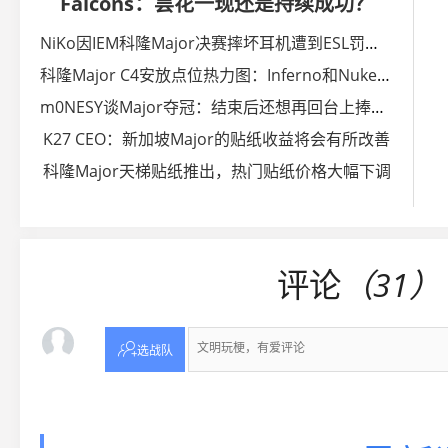
Falcons：昙花一现还是持续成功？
NiKo因IEM科隆Major决赛摔坏耳机遭到ESL罚款一千美元
科隆Major C4安放点位热力图：Inferno和Nuke最为多变
m0NESY谈Major夺冠：结束后还想再回台上捧杯，感觉上瘾了
K27 CEO：新加坡Major的贴纸收益将会有所改善
科隆Major天梯贴纸推出，热门贴纸价格大幅下调
评论
（31）

选战队