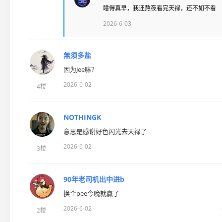
睡得真早，我还熬夜看完天禄，还不如不看
2026-6-03
無须多盐
因为Jee嘛？
2026-6-02
4楼
NOTHINGK
意思是感谢好色闪光去天禄了
2026-6-02
3楼
90年老司机出中进b
换个pee今晚就赢了
2026-6-02
2楼