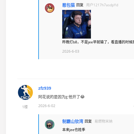
憨包猫
回复
用户1217h7asdpYd
昨晚打b8，不是jee早就输了，看直播的时候
2026-6-03
zfz939
阿花说的是因为g 他开了😂
2026-6-02
1楼
制霸山钦湾
回复
易燃物米纳
本来jee也姓季