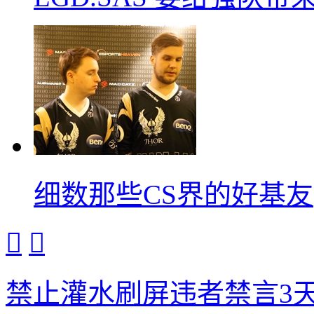
细数那些CS界的好基友


禁止灌水刷屏违者禁言3天