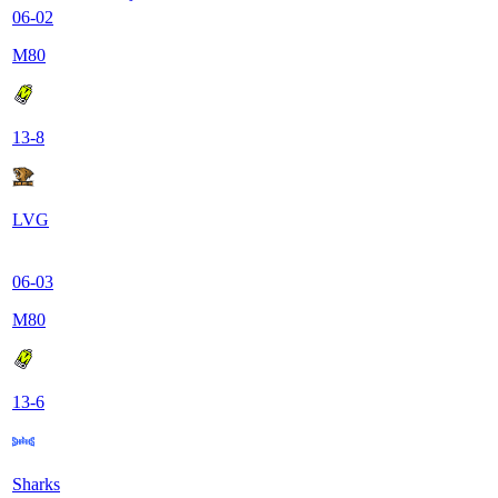
06-02
M80
13
-
8
LVG
06-03
M80
13
-
6
Sharks