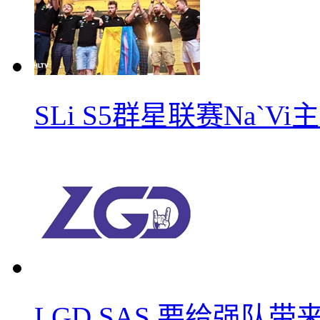
SLi S5群星联赛Na`V
LGD.SAS 要给强队带