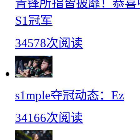
青锋所指皆披靡！恭喜中
S1冠军
34578次阅读
s1mple夺冠动态：Ez
34166次阅读