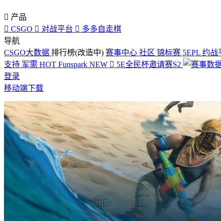

产品

CSGO

对战平台

多多自走棋
导航
CSGO大数据
排行榜(改造中)
赛事中心
社区
锦标赛
5EPL
约战
支持
军需
HOT
Funspark
NEW

5E全民杯邀请赛S2
登录
移动端下载