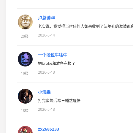
卢总骑40
老实说，我觉得当时任何人如果收到了法尔孔的邀请都
2026-5-14
20楼
一个段位牛啥牛
把broke和雅各布换了
2026-5-13
19楼
小海森
打完蜜蜂后寒王幡然醒悟
2026-5-13
18楼
zx2685233