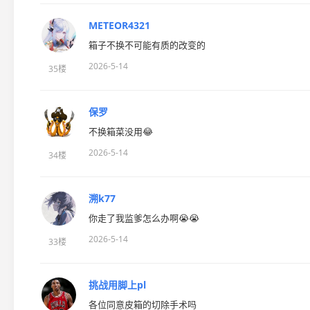
METEOR4321
箱子不换不可能有质的改变的
2026-5-14
35楼
保罗
不换箱菜没用😂
2026-5-14
34楼
溯k77
你走了我监爹怎么办啊😭😭
2026-5-14
33楼
挑战用脚上pl
各位同意皮箱的切除手术吗