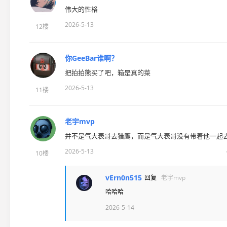
伟大的性格
2026-5-13
12楼
你GeeBar谁啊？
把拍拍熊买了吧，箱是真的菜
2026-5-13
11楼
老宇mvp
并不是气大表哥去猎鹰，而是气大表哥没有带着他一起去
2026-5-13
10楼
vErn0n515
回复
老宇mvp
哈哈哈
2026-5-14