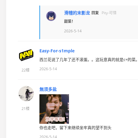
滑稽的末影龙
回复
Pity-可惜
甜菜！
2026-5-14
Easy-For-s1mple
西兰花说了几年了还不滚蛋。。这玩意真的就是c+的菜
2026-5-14
22楼
無须多盐
21楼
你也走吧，留下来继续坐牢真的望不到头
2026-5-14