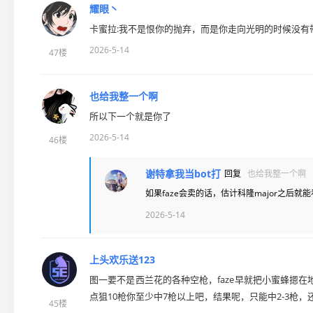
耀眼丶
卡蜜拉:我不是恨你的抛弃，而是你走向光明的时候没有
2026-5-14
47楼
也给我整一个啊
所以下一个就是你了
2026-5-14
46楼
谢特拿我当bot打
回复
也给我整一个啊
如果faze会卖的话，估计科隆major之后就能看到f
2026-5-14
上头欢乐送123
图一要不是西兰花的各种空枪，faze早就把小蜜蜂摁
点狙10枪你至少中7枪以上吧，结果呢，只能中2-3枪，
45楼