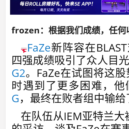
FaZe
新阵容在BLAST
四强成绩吸引了众人目
G2
。FaZe在试图将这股
时遇到了更多困难，他
G
，最终在败者组中输给
在队伍从IEM亚特兰
的采访，谈及FaZe在赛