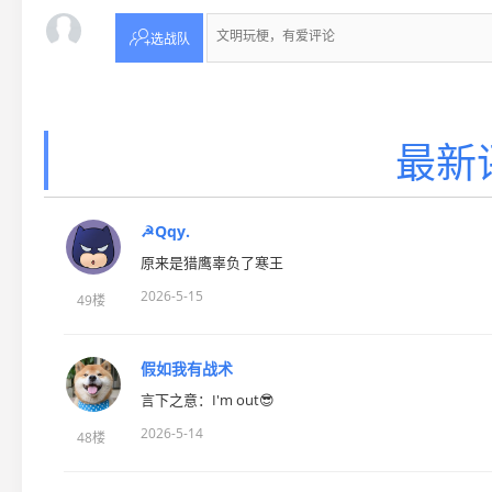

选战队
最新
☭Qqy.
原来是猎鹰辜负了寒王
2026-5-15
49楼
假如我有战术
言下之意：I'm out😎
2026-5-14
48楼