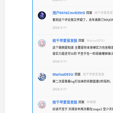
用户0416Cmr839rD
回复
给千早爱音发
看到这个评论我又怀疑了，去年奥斯汀MAJO
2026-5-11
给千早爱音发狙
回复
MarisaDESU
这个我倒是知道 主要是你本身硬实力也坐稳
容实力是还可以的 不至于在一阶段被爆掉瑞
2026-5-11
MarisaDESU
回复
给千早爱音发狙
第二次是靠着lvg打出来的名额直邀2阶段的
2026-5-11
给千早爱音发狙
回复
钟辜楼
应该不至于 天禄去年两次都在stage2 至少