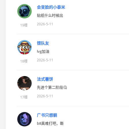
会变脸的小泰米
贴纸什么时候出
2026-5-11
19楼
铿队友
lvg加油
2026-5-11
18楼
法式薯饼
先进个第二阶段🤔
2026-5-11
17楼
广书只想躺
b8真难打吧，嘶