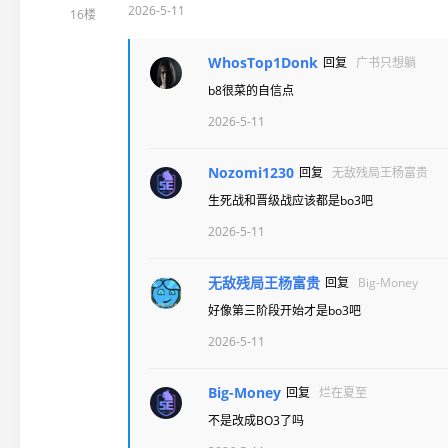
2026-5-11
16楼
WhosTop1Donk
回复
广书只想躺
b8很菜的自信点
2026-5-11
Nozomi1230
回复
无敌残局王杨富贵
生死战和晋级战应该都是bo3吧
2026-5-11
无敌残局王杨富贵
回复
Big-Money
好像第三阶段开始才是bo3吧
2026-5-11
Big-Money
回复
烂在夏至
不是改成BO3了吗