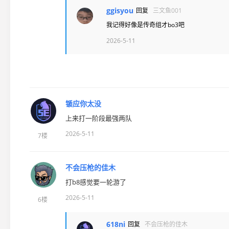
ggisyou
回复
三文鱼001
我记得好像是传奇组才bo3吧
2026-5-11
锧应你太没
上来打一阶段最强两队
2026-5-11
7楼
不会压枪的佳木
打b8感觉要一轮游了
2026-5-11
6楼
618ni
回复
不会压枪的佳木