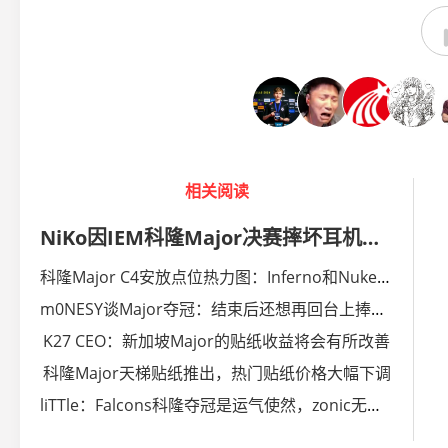
相关阅读
NiKo因IEM科隆Major决赛摔坏耳机遭到ESL罚款一千美元
科隆Major C4安放点位热力图：Inferno和Nuke最为多变
m0NESY谈Major夺冠：结束后还想再回台上捧杯，感觉上瘾了
K27 CEO：新加坡Major的贴纸收益将会有所改善
科隆Major天梯贴纸推出，热门贴纸价格大幅下调
liTTle：Falcons科隆夺冠是运气使然，zonic无法胜任教练