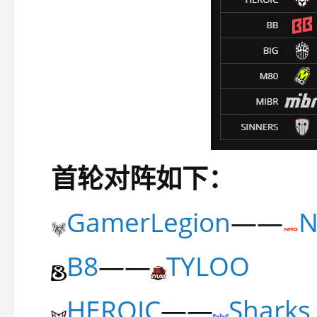
首轮对阵如下：
GamerLegion
——
N
B8
——
TYLOO
HEROIC
——
Sharks