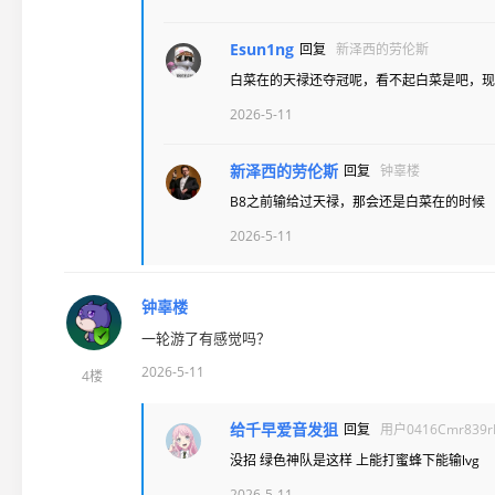
Esun1ng
回复
新泽西的劳伦斯
白菜在的天禄还夺冠呢，看不起白菜是吧，现
2026-5-11
新泽西的劳伦斯
回复
钟辜楼
B8之前输给过天禄，那会还是白菜在的时候
2026-5-11
钟辜楼
一轮游了有感觉吗？
2026-5-11
4楼
给千早爱音发狙
回复
用户0416Cmr839r
没招 绿色神队是这样 上能打蜜蜂下能输lvg
2026-5-11