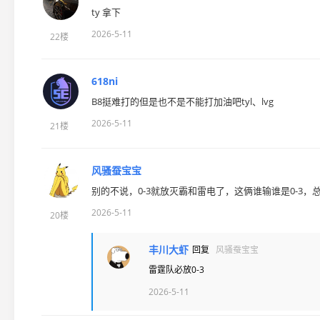
ty 拿下
2026-5-11
22楼
618ni
B8挺难打的但是也不是不能打加油吧tyl、lvg
2026-5-11
21楼
风骚蚕宝宝
别的不说，0-3就放灭霸和雷电了，这俩谁输谁是0-3，
2026-5-11
20楼
丰川大虾
回复
风骚蚕宝宝
雷霆队必放0-3
2026-5-11