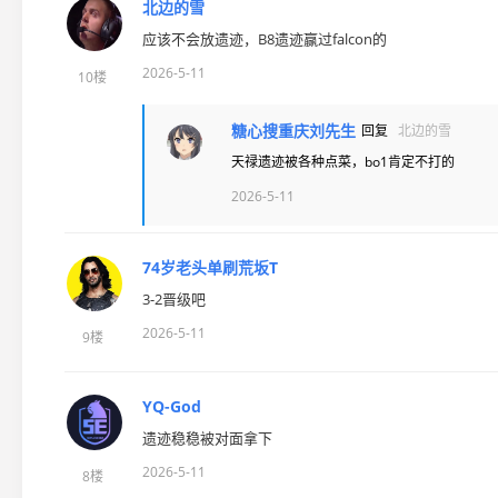
北边的雪
应该不会放遗迹，B8遗迹赢过falcon的
2026-5-11
10楼
糖心搜重庆刘先生
回复
北边的雪
天禄遗迹被各种点菜，bo1肯定不打的
2026-5-11
74岁老头单刷荒坂T
3-2晋级吧
2026-5-11
9楼
YQ-God
遗迹稳稳被对面拿下
2026-5-11
8楼