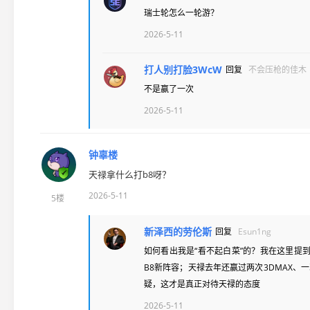
瑞士轮怎么一轮游？
2026-5-11
打人别打脸3WcW
回复
不会压枪的佳木
不是赢了一次
2026-5-11
钟辜楼
天禄拿什么打b8呀？
2026-5-11
5楼
新泽西的劳伦斯
回复
Esun1ng
如何看出我是“看不起白菜”的？我在这里提
B8新阵容；天禄去年还赢过两次3DMAX、
疑，这才是真正对待天禄的态度
2026-5-11