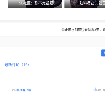
5E社区：聊不完话题
劲料尽在5E社
禁止灌水刷屏违者禁言3天，详
最新评论（19）

(0)
· 来自
移动客户端