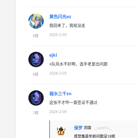
黄色闪光ez
我回来了，我就没走
2026-2-05
9楼
ejkl
x队风水不好啊，选手老是出问题
2026-2-05
8楼
弱水三千zn
这张不才咋一直签证不通过
2026-2-05
7楼
保罗
回复
__zont1x__
感觉像是年龄问题没18呢