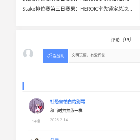
Stake排位赛第三日赛果：HEROIC率先锁定总决赛席位
评论
（19）

选战队
社恐害怕白给别骂
和当时拍拍熊一样
2026-2-14
14楼