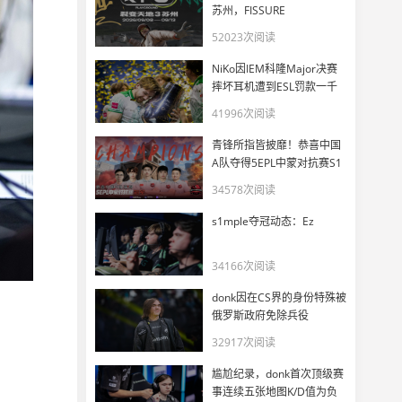
苏州，FISSURE
PLAYGROUND 3正式官宣
52023次阅读
NiKo因IEM科隆Major决赛
摔坏耳机遭到ESL罚款一千
美元
41996次阅读
青锋所指皆披靡！恭喜中国
A队夺得5EPL中蒙对抗赛S1
冠军
34578次阅读
s1mple夺冠动态：Ez
34166次阅读
donk因在CS界的身份特殊被
俄罗斯政府免除兵役
32917次阅读
尴尬纪录，donk首次顶级赛
事连续五张地图K/D值为负