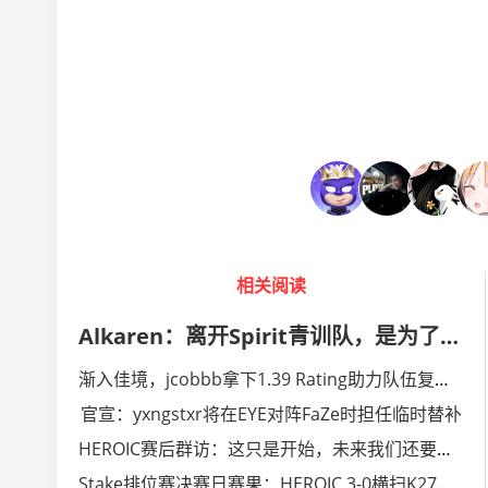
相关阅读
Alkaren：离开Spirit青训队，是为了在T1赛场检验自己
渐入佳境，jcobbb拿下1.39 Rating助力队伍复仇EYE
官宣：yxngstxr将在EYE对阵FaZe时担任临时替补
HEROIC赛后群访：这只是开始，未来我们还要拿更多
Stake排位赛决赛日赛果：HEROIC 3-0横扫K27夺魁