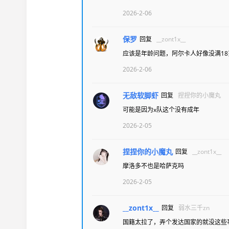
2026-2-06
保罗
回复
__zont1x__
应该是年龄问题，阿尔卡人好像没满18
2026-2-06
无敌软脚虾
回复
捏捏你的小魔丸
可能是因为x队这个没有成年
2026-2-05
捏捏你的小魔丸
回复
__zont1x__
摩洛多不也是哈萨克吗
2026-2-05
__zont1x__
回复
弱水三千zn
国籍太拉了，弄个发达国家的就没这些