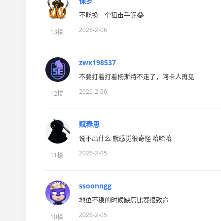
保罗
不能换一个狙击手呢😂
2026-2-06
13楼
zwx198537
不要打着打着杨斯特不走了，阿卡人再见
2026-2-06
12楼
赋春思
说不出什么 就感觉很奇怪 哈哈哈
2026-2-05
11楼
ssoonngg
地位不稳的时候缺席比赛很致命
2026-2-05
10楼