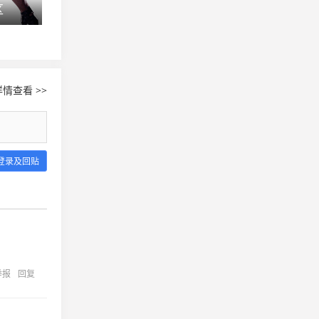
区
SLi S5群星联赛Na`Vi主场夺冠
LGD.SAS 要
情查看 >>
登录及回贴
举报
回复