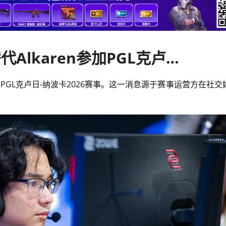
依旧缺席 yxngstxr将继续替代Alkaren参加PGL克卢日站
PGL克卢日-纳波卡2026赛事。这一消息源于赛事运营方在社交