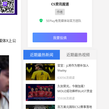
CS资讯报道
作者

5EPlay电竞媒体站官方团队
我要投搞
媒体X上公
近期最热新闻
近期最热视频
官宣：jL将作为替补加入
Vitality
63056次阅读
久别荣光，今朝加冕！
MOUZ成功捧杯BLAST赏金
赛S2 2026
55938次阅读
百万美元国际CS2赛事落地