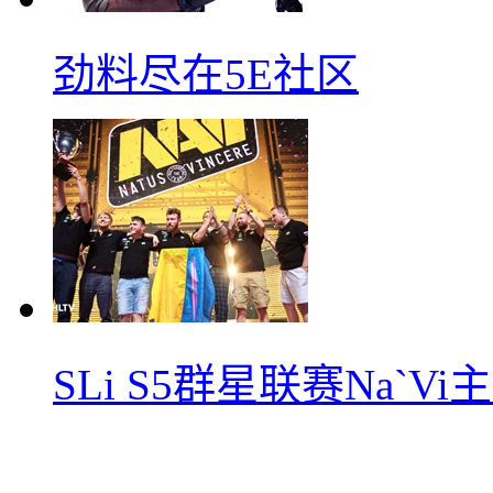
劲料尽在5E社区
SLi S5群星联赛Na`V