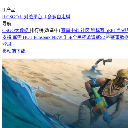

产品

CSGO

对战平台

多多自走棋
导航
CSGO大数据
排行榜(改造中)
赛事中心
社区
锦标赛
5EPL
约战
支持
军需
HOT
Funspark
NEW

5E全民杯邀请赛S2
登录
移动端下载