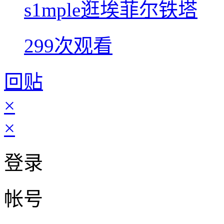
s1mple逛埃菲尔铁塔
299次观看
回贴
×
×
登录
帐号