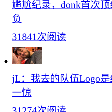
尴尬纪录，donk首次
负
31841次阅读
jL：我去的队伍Log
一惊
31274次阅读