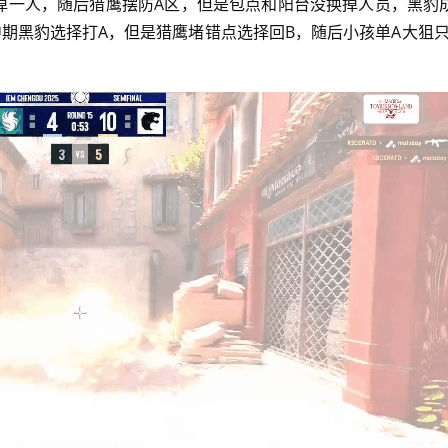
也狙掉一人，随后猎鹰摆防A区，但是包点和阳台没换掉人员，黑豹
B，中期黑豹选择打A，但是猎鹰堵错点选择回B，随后小孩单A大狙