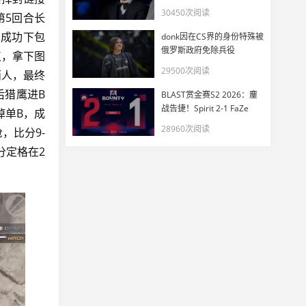
EWC
30450次阅读
第5回合长
S成功下包
donk因在CS界的身份特殊被
俄罗斯政府免除兵役
点，拿下图
29500次阅读
两人，最终
后猎鹰进B
BLAST赏金赛S2 2026：鏖
战告捷！Spirit 2-1 FaZe
掉单B，成
28960次阅读
，比分9-
分定格在2