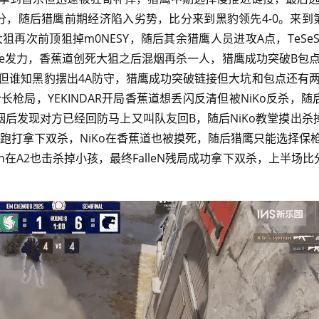
一分，随后猎鹰前期经济陷入劣势，比分来到黑豹领先4-0。来到
大狙再次前顶狙掉m0NESY，随后其余猎鹰人员进攻A点，TeSe
suke发力，香蕉道创死大狙之后混烟再杀一人，猎鹰成功突破B包
A，但谁知黑豹摆出4A防守，猎鹰成功突破链接但大坑和包点还有
合长枪局，YEKINDAR开局香蕉道想丢闪反清但被NiKo反杀，随
烟后发现对方已经回防马上又叫队友回B，随后NiKo教堂摸出杀
神奇跑打拿下双杀，NiKo在香蕉道也被摸死，随后猎鹰只能选择保枪
ih在A2也击杀掉小孩，最终FalleN残局成功拿下双杀，上半场比