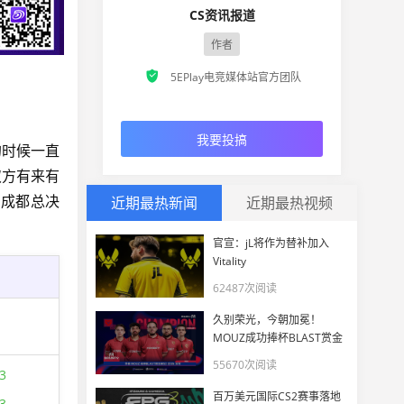
CS资讯报道
作者

5EPlay电竞媒体站官方团队
我要投搞
方的时候一直
双方有来有
M成都总决
近期最热新闻
近期最热视频
官宣：jL将作为替补加入
Vitality
62487次阅读
久别荣光，今朝加冕！
MOUZ成功捧杯BLAST赏金
赛S2 2026
55670次阅读
3
百万美元国际CS2赛事落地
3