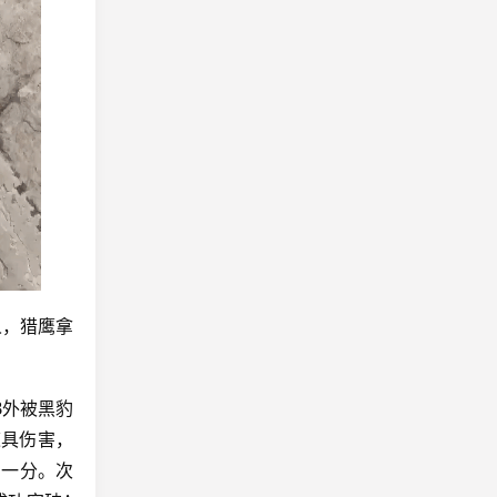
人，猎鹰拿
B外被黑豹
道具伤害，
回一分。次