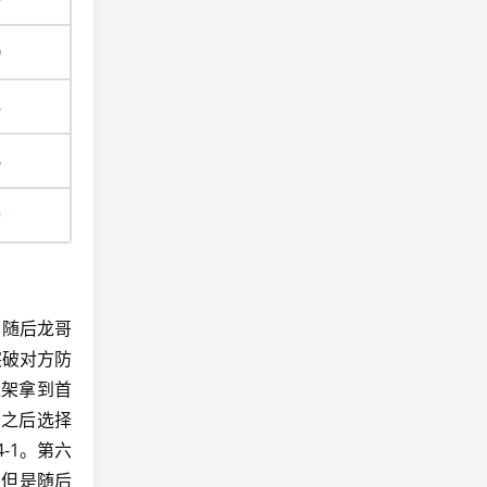
0
8
6
9
，随后龙哥
突破对方防
直架拿到首
门之后选择
-1。第六
，但是随后