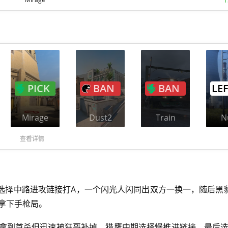
PICK
BAN
BAN
LE
Mirage
Dust2
Train
N
查看详情
选择中路进攻链接打A，一个闪光人闪同出双方一换一，随后黑
豹拿下手枪局。
蕉到拿到首杀但迅速被狂哥补掉，猎鹰中期选择慢推进链接，最后