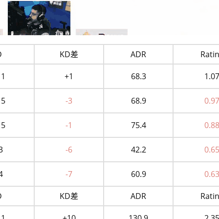
D
KD差
ADR
Rati
11
+1
68.3
1.0
15
-3
68.9
0.9
15
-1
75.4
0.8
3
-6
42.2
0.6
4
-7
60.9
0.6
D
KD差
ADR
Rati
11
+10
130.9
2.3