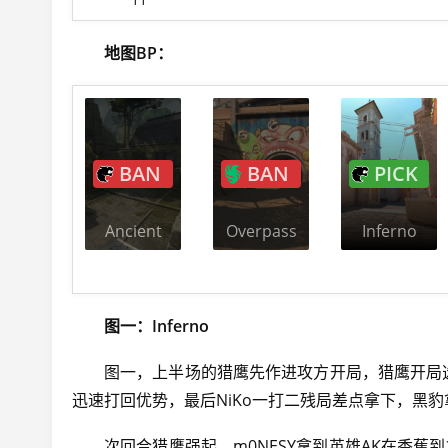
地图BP：
BAN
BAN
PICK
Ancient
Overpass
Inferno
图一：Inferno
图一，上半场的猎鹰先作进攻方开局，猎鹰开局
迅速打回优势，最后NiKo一打二残局差点拿下，黑
次回合猎鹰强起，m0NESY拿到英雄AK在香