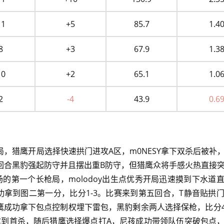
11
+5
85.7
1.4
8
+3
67.9
1.3
10
+2
65.1
1.0
2
-4
43.9
0.6
，猎鹰开局选择快速拱门进攻A区，m0NESY拿下双杀后被补
回合黑豹强起防守并且摆出重B防守，但猎鹰众将手感火热直接
场的第一个长枪局，molodoy出生点优秀开局迅速摸到下水道
豹成功拿到图二第一分，比分1-3。比赛来到第五回合，T静音贴拱
鹰成功拿下包点控制权埋下雷包，黑豹剩余两人选择保枪，比分4
P烟拿到首杀，随后猎鹰选择爆点打A，尼孩成功带领队伍突破包点