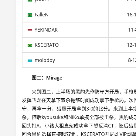
FalleN
16-
YEKINDAR
11-
KSCERATO
12-
molodoy
8-1
图二：Mirage
来到图二，上半场的黑豹先作防守方开局，手枪局
发挥飞龙在天拿下双杀拖够时间成功拿下手枪局。次
守，再拿一分，猎鹰开局拿到3-0的比分。来到上半
杀，随后kyousuke和NiKo单摸全部被击杀，黑
回头打A，小孩大狙直架成功拿下想反清CT，随后猎
回合黑豹选择直接起双狙，KSCERATO开局炸VI