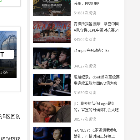
苏州，FISSURE
PLAYGROUND 3正式官宣
51881次阅读
青锋所指皆披靡！恭喜中国
A队夺得5EPL中蒙对抗赛S1
冠军
34502次阅读
s1mple夺冠动态：Ez
FT
34027次阅读
uke
尴尬纪录，donk首次顶级赛
事连续五张地图K/D值为负
31650次阅读
jL：我去的队伍Logo是红
的，官宣的时候你们会大吃
豹B区回防
一惊
30577次阅读
m0NESY：C罗邀请我参加
婚礼，可惜时间正好撞上
选择封链接