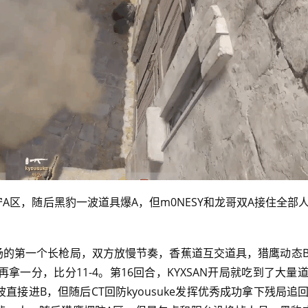
A区，随后黑豹一波道具爆A，但m0NESY和龙哥双A接住全部
下半场的第一个长枪局，双方放慢节奏，香蕉道互交道具，猎鹰动态
再拿一分，比分11-4。第16回合，KYXSAN开局就吃到了大量
波直接进B，但随后CT回防kyousuke发挥优秀成功拿下残局追