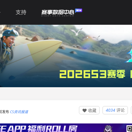
支持
4034
评论
收藏

0 前发布
CS资讯报道