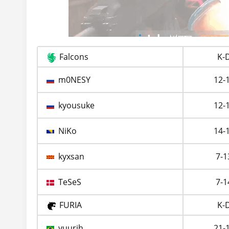
Falcons
K-
m0NESY
12-
kyousuke
12-
NiKo
14-
kyxsan
7-1
TeSeS
7-1
FURIA
K-
yuurih
21-