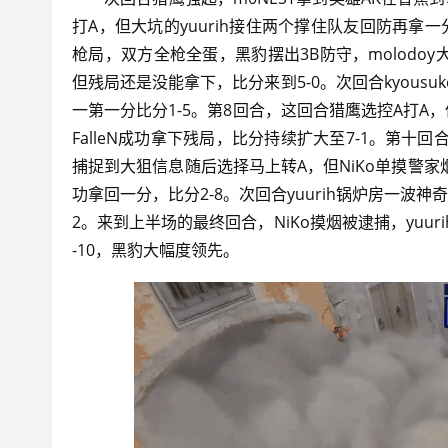
打A，但大坑的yuurih接住两个撑住队友回防再拿
枪局，双方全枪全蛋，黑豹摆出3B防守，molodoy
但残局还是没能拿下，比分来到5-0。次回合kyou
一第一分比分1-5。第8回合，这回合猎鹰选控A打
FalleN成功拿下残局，比分持续扩大至7-1。第十回
捕捉到大狙信息随后选择马上转A，但NiKo单摸警家
功拿回一分，比分2-8。次回合yuurih锅炉房一波
2。来到上半场的最终回合，NiKo摸烟被逮捕，yuur
-10，黑豹大幅度领先。