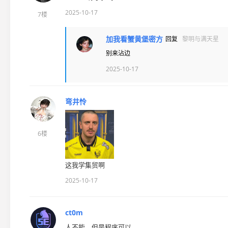
2025-10-17
7楼
加我看蟹黄堡密方
回复
黎明与满天星
别来沾边
2025-10-17
弯井怜
6楼
这我学集贸啊
2025-10-17
ct0m
人不能，但是程序可以