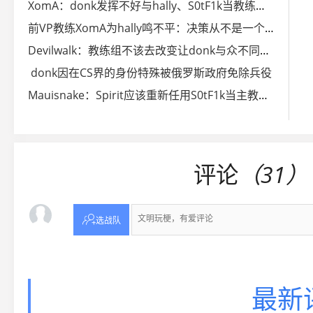
XomA：donk发挥不好与hally、S0tF1k当教练无关
前VP教练XomA为hally鸣不平：决策从不是一个人说了算
Devilwalk：教练组不该去改变让donk与众不同的东西
donk因在CS界的身份特殊被俄罗斯政府免除兵役
Mauisnake：Spirit应该重新任用S0tF1k当主教练辅助donk
评论
（31）

选战队
最新