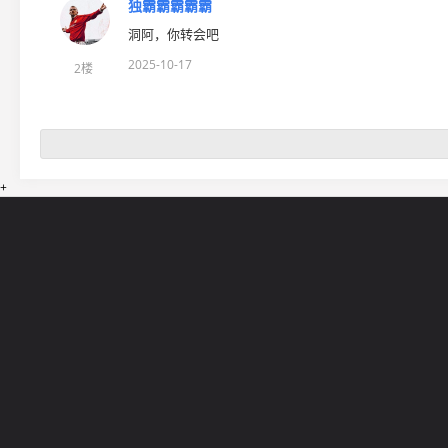
独霸霸霸霸霸
洞阿，你转会吧
2025-10-17
2楼
+
网站导航
5EPL
在线帮助
5E锦标赛
5E社区