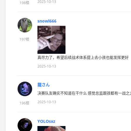
2025-10-13
198楼
snowl666
197楼
真尽力了，希望后续战术体系提上去小孩也能发挥更好
2025-10-13
龍さん
决赛队友确实不知道在干什么 感觉总监跟孩都有一战之
2025-10-13
196楼
YOLOsxz