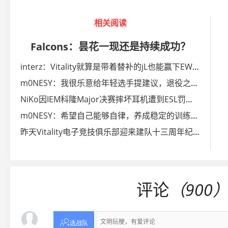
相关阅读
Falcons：昙花一现还是持续成功？
interz：Vitality就算是带着替补的jL也能赢下EWC 2026
m0NESY：我很乐意给年轻选手提建议，退役之后想当教练
NiKo因IEM科隆Major决赛摔坏耳机遭到ESL罚款一千美元
m0NESY：希望自己能够自律，养成稳定的训练习惯
昨天Vitality电子竞技俱乐部迎来建队十三周年纪念日
评论
（900

选战队