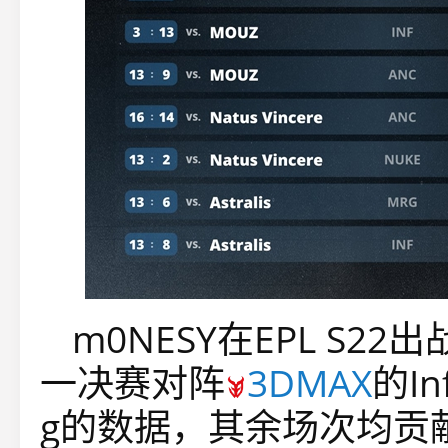
m0NESY在EPL S
一决赛对阵
3DMAX
的In
g的数据，其余场次均贡