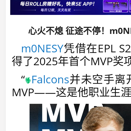
心火不熄 征途不停！m0NES
m0NESY
凭借在EPL 
得了2025年首个MVP奖
“
Falcons
并未空手离开E
MVP——这是他职业生涯