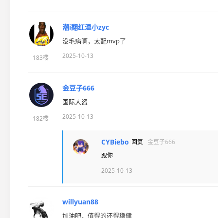
潮i翻红温小zyc
没毛病啊，太配mvp了
2025-10-13
183楼
金豆子666
国际大盗
2025-10-13
182楼
CYBiebo
回复
金豆子666
跟你
2025-10-13
willyuan88
加油吧，值得的还得稳健