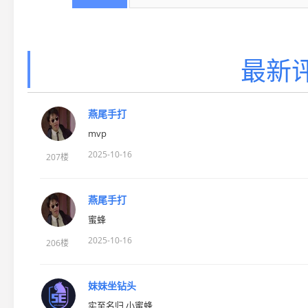
最新评
燕尾手打
mvp
2025-10-16
207楼
燕尾手打
蜜蜂
2025-10-16
206楼
妹妹坐钻头
实至名归 小蜜蜂