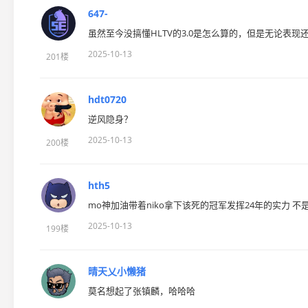
647-
虽然至今没搞懂HLTV的3.0是怎么算的，但是无论表现
2025-10-13
201楼
hdt0720
逆风隐身？
2025-10-13
200楼
hth5
mo神加油带着niko拿下该死的冠军发挥24年的实力 不
2025-10-13
199楼
晴天乂小懒猪
莫名想起了张镇麟，哈哈哈