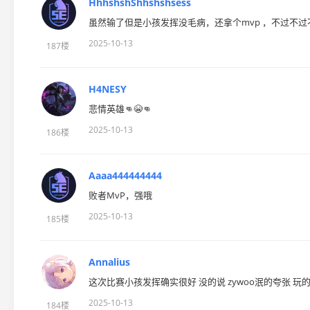
HhhshshShhshshsess
虽然输了但是小孩发挥没毛病，还拿个mvp ，不过不过
2025-10-13
187楼
H4NESY
悲情英雄👊😭👊
2025-10-13
186楼
Aaaa444444444
败者MvP，强哦
2025-10-13
185楼
Annalius
这次比赛小孩发挥确实很好 没的说 zywoo泯的夸张 
2025-10-13
184楼