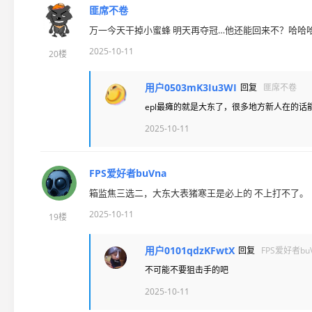
匪席不卷
万一今天干掉小蜜蜂 明天再夺冠…他还能回来不？哈哈
2025-10-11
20楼
用户0503mK3Iu3WI
回复
匪席不卷
epl最瘫的就是大东了，很多地方新人在的话
2025-10-11
FPS爱好者buVna
箱监焦三选二，大东大表猪寒王是必上的 不上打不了。
2025-10-11
19楼
用户0101qdzKFwtX
回复
FPS爱好者bu
不可能不要狙击手的吧
2025-10-11