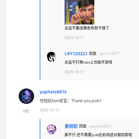
总监不霸凌雅各布就不错了
2025-10-11
LRY123321
回复
yyss133677
总监不打换rain上也能开游戏
2025-10-11
yaphets0815
夺冠后faze官宣：Thank you,jcob！
2025-10-11
8楼
累网软
回复
yaphets0815
那不行 还不需要jcob在机场送对面回家呢