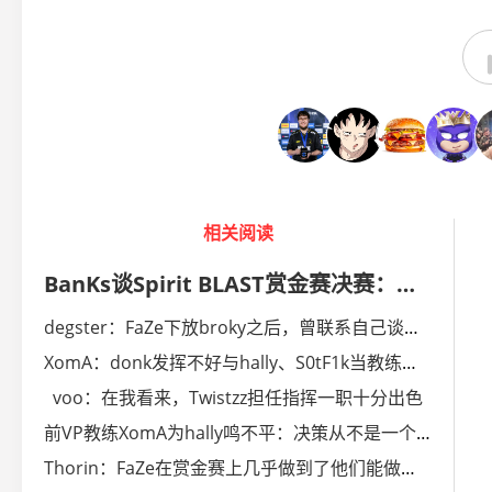
相关阅读
BanKs谈Spirit BLAST赏金赛决赛：前两图直接被打穿了
degster⁠：FaZe下放broky之后，曾联系自己谈判加盟
XomA：donk发挥不好与hally、S0tF1k当教练无关
voo：在我看来，Twistzz担任指挥一职十分出色
前VP教练XomA为hally鸣不平：决策从不是一个人说了算
Thorin：FaZe在赏金赛上几乎做到了他们能做到的一切