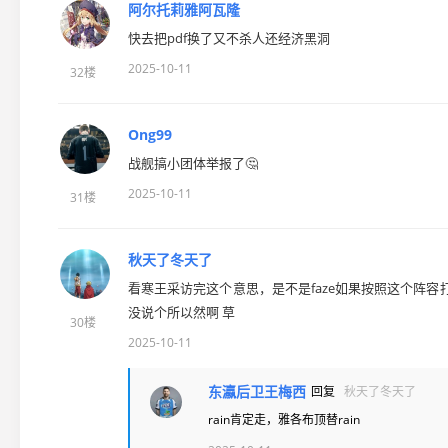
阿尔托莉雅阿瓦隆
快去把pdf换了又不杀人还经济黑洞
2025-10-11
32楼
Ong99
战舰搞小团体举报了🤔
2025-10-11
31楼
秋天了冬天了
看寒王采访完这个意思，是不是faze如果按照这个阵容
没说个所以然啊 草
30楼
2025-10-11
东瀛后卫王梅西
回复
秋天了冬天了
rain肯定走，雅各布顶替rain