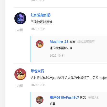
红如温破如防
不换他还能换谁
2025-10-11
26楼
Mashiro_21
回复
红如温破如防
让位给推斯特zz啊
2025-10-11
带包大石
这时候就体验出jcob这种识大体的小将好了，总监ma
2025-10-11
25楼
用户0618vPgs43c7
回复
带包大石
尬黑