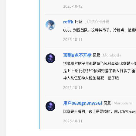
2025-10-12
reffk
回复
顶到B点不开枪
666，别说战队，这种纯串子。冷静点，猎鹰
2025-10-11
顶到B点不开枪
回复
Moroboshi
猎鹰粉丝脑子里都是黄色废料么😂比赛是不看的
是上上乘 比你那个抽烟街溜子新人好多了 
神人队伍配神人粉丝 绑死一辈子吧
2025-10-11
用户0630gn3nwSGl
回复
Moroboshi
比赛是不看的，选手是要喷的，前几场打nav
2025-10-11