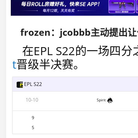
frozen：jcobbb主动提
在
EPL S22
的一场四分
t
晋级半决赛。
EPL S22
10-10
Spirit
9
5