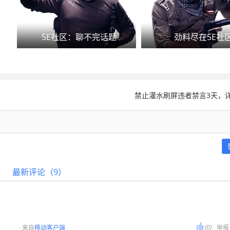
5E社区：聊不完话题
劲料尽在5E社
禁止灌水刷屏违者禁言3天，详
最新评论（9）

(0)
· 来自
移动客户端
举报