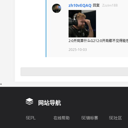
zh10vEQAQ
回复
Zzzlm188
2:0开局算什么G212:0开局都不见得能
2025-10-03
+
网站导航
5EPL
在线帮助
5E锦标赛
5E社区