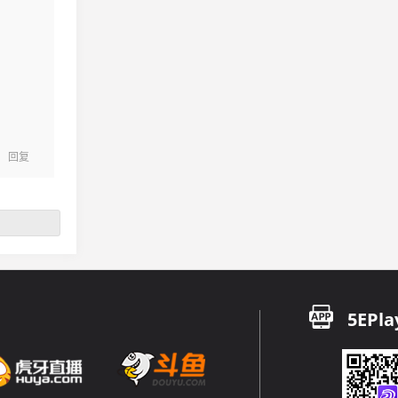
回复
5EPla