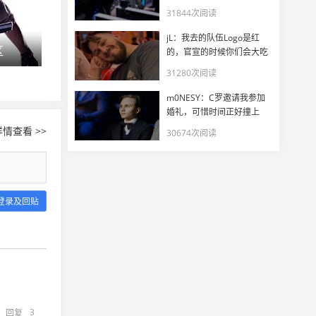
31844次阅读
jL：我去的队伍Logo是红
区
SLi S5群星联赛Na`Vi主场夺冠
LGD.SAS 要
的，官宣的时候你们会大吃
一惊
31280次阅读
m0NESY：C罗邀请我参加
婚礼，可惜时间正好撞上
EWC
情查看 >>
30674次阅读
登录及回贴
3
回复