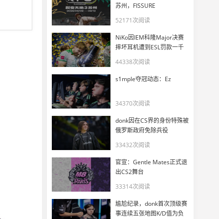
苏州，FISSURE
PLAYGROUND 3正式官宣
52171次阅读
NiKo因IEM科隆Major决赛
摔坏耳机遭到ESL罚款一千
美元
44338次阅读
s1mple夺冠动态：Ez
34370次阅读
donk因在CS界的身份特殊被
俄罗斯政府免除兵役
33432次阅读
官宣：Gentle Mates正式退
出CS2舞台
33314次阅读
尴尬纪录，donk首次顶级赛
事连续五张地图K/D值为负