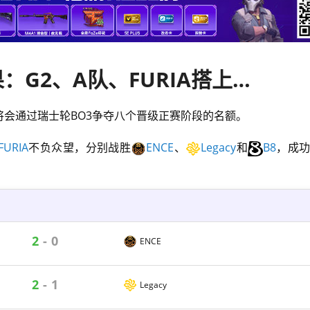
EPL S22一阶段最后一日赛果：G2、A队、FURIA搭上末班车
队伍将会通过瑞士轮BO3争夺八个晋级正赛阶段的名额。
FURIA
不负众望，分别战胜
ENCE
、
Legacy
和
B8
，成
2
-
0
ENCE
2
-
1
Legacy