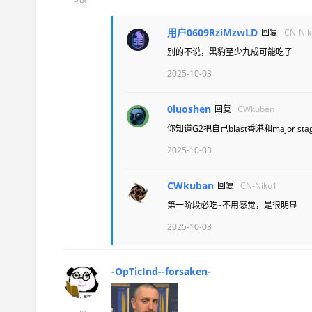
用户0609RziMzwLD
回复
CN-Nik
别的不说，黑豹至少九成可能吃了
2025-10-03
0luoshen
回复
CWkuban
你知道G2把自己blast香港和major 
2025-10-03
CWkuban
回复
CN-Niko1
第一阶段必吃~不用感觉，是很明显
2025-10-03
-OpTicInd--forsaken-