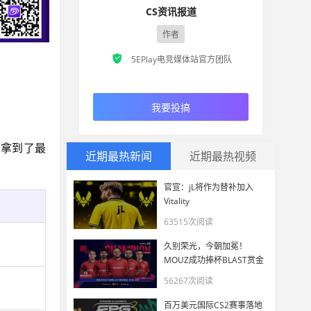
CS资讯报道
作者

5EPlay电竞媒体站官方团队
我要投搞
功拿到了最
近期最热新闻
近期最热视频
官宣：jL将作为替补加入
Vitality
63515次阅读
久别荣光，今朝加冕！
MOUZ成功捧杯BLAST赏金
赛S2 2026
56267次阅读
百万美元国际CS2赛事落地