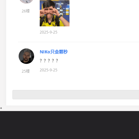
26楼
2025-9-25
NIKo只会颗秒
？？？？？
2025-9-25
25楼
+
网站导航