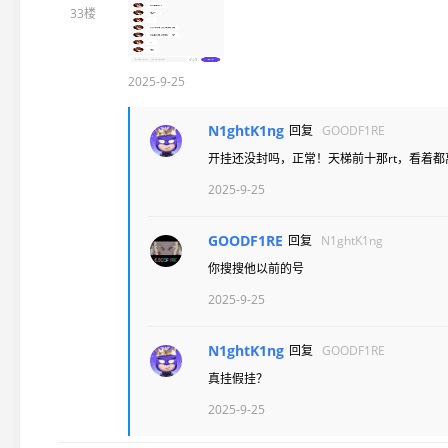
33楼
2025-9-25
N1ghtK1ng
回复
GOODF1RE
开挂还没封吗，正常！天梯前十那rt，看着都
2025-9-25
GOODF1RE
回复
N1ghtK1ng
你搜搜他以前的号
2025-9-25
N1ghtK1ng
回复
GOODF1RE
真挂假挂？
2025-9-25