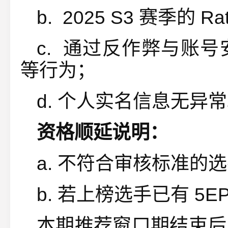
b. 2025 S3 赛季的 Rat
c. 通过反作弊与账
等行为；
d. 个人实名信息无异
资格顺延说明：
a. 不符合审核标准的
b. 若上榜选手已有 5
本期推荐窗口期结束后