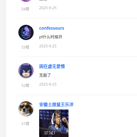
2025-9-25
54楼
confesseurs
pl什么时候开
2025-9-25
53楼
困在虚无爱情
无敌了
2025-9-25
52楼
安徽土拨鼠王乐洋
51楼