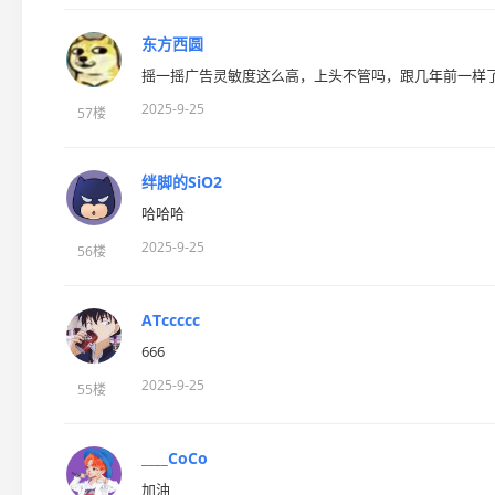
东方西圆
摇一摇广告灵敏度这么高，上头不管吗，跟几年前一样
2025-9-25
57楼
绊脚的SiO2
哈哈哈
2025-9-25
56楼
ATccccc
666
2025-9-25
55楼
____CoCo
加油