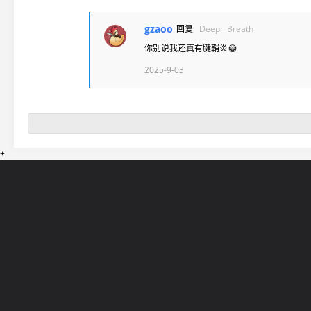
gzaoo
回复
Deep__Breath
你别说我还真有腱鞘炎😂
2025-9-03
+
网站导航
5EPL
在线帮助
5E锦标赛
5E社区