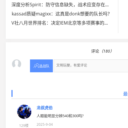
深度分析Spirit：防守信息缺失，战术应变存在短板
kassad质疑magixx：这真是donk想要的队长吗？
V社八月世界排名：决定IEM北京等多项赛事的邀请名额
评论
（180）

选战队
最
龙叔虎伯
人眼能明显分辨540和300吗?
2025-9-04
129楼