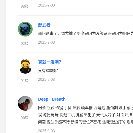
2025-9-03
93楼
影武者
那问题来了，绿龙输了到底是因为没签证还是因为明日
2025-9-03
92楼
真就一发呗？
只有300帧？
2025-9-03
91楼
Deep__Breath
网卡 断触 卡键 手抖 误触 帧率低 高延迟 瓶颈期 没手感
误 随便玩玩 没戴耳机 腱鞘炎犯了 天气太冷了 对面开挂
90楼
问题 皮肤手感不行 新换的键位不熟悉 边吃饭边打的 刚
2025-9-03