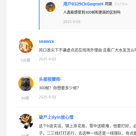
用户0329CkGeqnxH
回复
Co13ra
人真能感受到300帧和更高的区别吗
2025-9-03
seawzx
风口浪尖下不谦虚点还在找场外理由 且看广大水友怎么
2025-9-03
100楼
头部按摩师·
300帧？你想要多少帧？
2025-9-03
99楼
破产上dyin放心借
这个b说实话，锦上添花易，雪中送碳难，他要打好，
子，二三线打打还行，去这种一线还是一线强队，有点