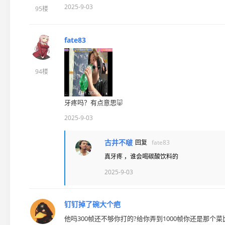
2025-9-03
95楼
fate83
94楼
牙疼吗？有点意思🐷
2025-9-03
古井不啵
回复
fate83
真牙疼 ，谁会喝碳酸饮料的
2025-9-03
钉钉掉了碗大个疤
他吗300帧还不够你打的?给你弄到1000帧你还是那个