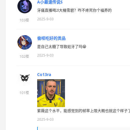
A小最速传说S
牙痛直播喝2l大桶雪碧？咋不疼死你个福养的
2025-9-03
103楼
偷呗吃好的贡品
是自己太糖了导致蛀牙了吗😁
2025-9-03
102楼
Co13ra
101楼
紫薇这个水平，能感觉到的帧率上限大概也就这个样子
2025-9-03