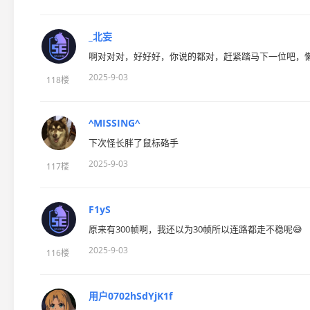
_北妄
啊对对对，好好好，你说的都对，赶紧踏马下一位吧，懒
2025-9-03
118楼
^MISSING^
下次怪长胖了鼠标硌手
2025-9-03
117楼
F1yS
原来有300帧啊，我还以为30帧所以连路都走不稳呢😅
2025-9-03
116楼
用户0702hSdYjK1f