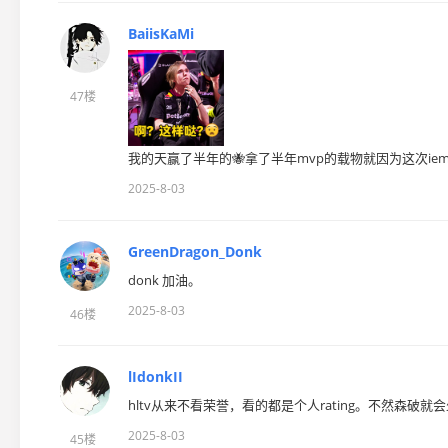
BaiisKaMi
47楼
我的天赢了半年的🐝拿了半年mvp的载物就因为这次iem没
2025-8-03
GreenDragon_Donk
donk 加油。
2025-8-03
46楼
lIdonkII
hltv从来不看荣誉，看的都是个人rating。不然森破就会
2025-8-03
45楼