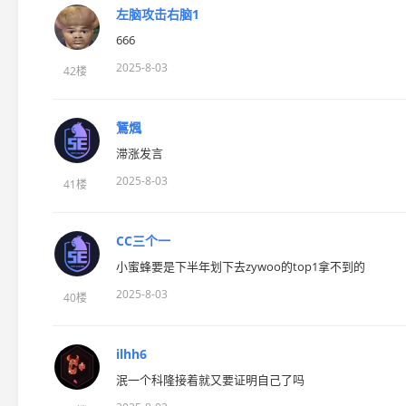
左脑攻击右脑1
666
2025-8-03
42楼
鵟煈
滞涨发言
2025-8-03
41楼
CC三个一
小蜜蜂要是下半年划下去zywoo的top1拿不到的
2025-8-03
40楼
ilhh6
泯一个科隆接着就又要证明自己了吗