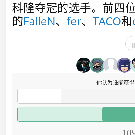
科隆夺冠的选手。前四
的
FalleN
、
fer
、
TACO
和
你认为谁能获得本
1