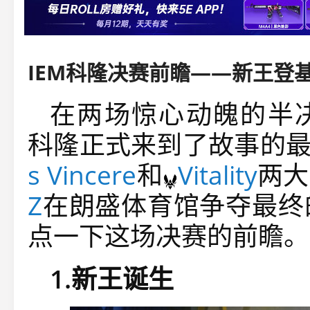
在两场惊心动魄的半决
科隆正式来到了故事的
s Vincere
和
Vitality
两大
Z
在朗盛体育馆争夺最终
点一下这场决赛的前瞻。
1.新王诞生