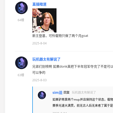
直插暗道
64楼
新王登基，可怜载物只做了两个月goat
2025-8-04
玩机器太有解说了
兄弟们别喷啊 如果donk真把下半年冠军夺完了不是可以
可以争的
63楼
2025-8-03
sim迫
回复
玩机器太有解说了
如果驴再拿两个mvp并且保持这个状态，载
赛季光速大满贯，前无古人后无来者了属于是