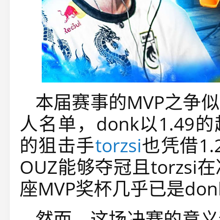
本届赛事的MVP之争
人名单，donk以1.49的
的狙击手
torzsi
也凭借1.
OUZ能够夺冠且torz
座MVP奖杯几乎已是do
然而，这场决赛的意义