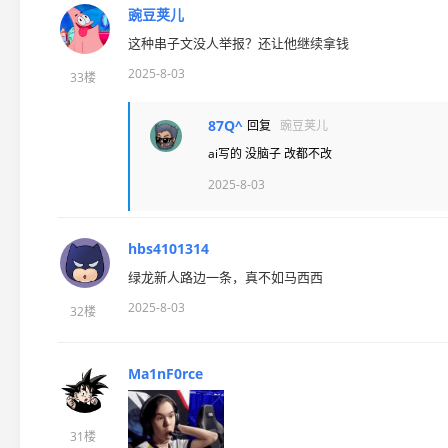
豌豆荚儿
这种串子文没人举报？还让他继续拿钱
2025-8-03
33楼
87Q^
回复
豌豆荚儿
ai写的 没脑子 改都不改
2025-8-03
hbs4101314
绿龙新人路边一条，真不如马西西
2025-8-03
32楼
Ma1nF0rce
31楼