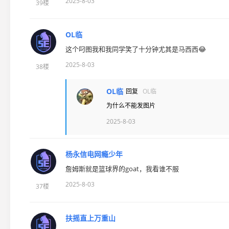
2025-8-03
39楼
OL临
这个叼图我和我同学笑了十分钟尤其是马西西😂
2025-8-03
38楼
OL临
回复
OL临
为什么不能发图片
2025-8-03
杨永信电网瘾少年
詹姆斯就是篮球界的goat，我看谁不服
2025-8-03
37楼
扶摇直上万重山