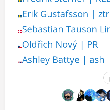
Erik Gustafsson | ztr
Sebastian Tauson Li
Oldřich Nový | PR
Ashley Battye | ash