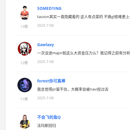
SOMED1ING
tauson其实一直隐藏着的 这人有点菜的 不换gl很难更
2025-7-08
13楼
Gawlaxy
一次没进major就这么大资金压力么？我记得之前有
2025-7-08
12楼
forest你可真棒
我总觉得pr留不住，大概率会被navi挖过去
2025-7-08
11楼
不会飞的鱼Q
法玛斯回归