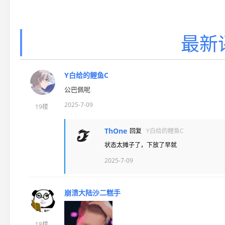
最新
Y白给的鲤鱼C
公巴佩呢
2025-7-09
19楼
ThOne
回复
Y白给的鲤鱼C
状态太摊子了，下放了早就
2025-7-09
崩溃大陆沙二糕手
18楼