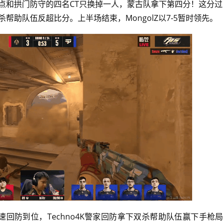
点和拱门防守的四名CT只换掉一人，蒙古队拿下第四分！这分过后
四杀帮助队伍反超比分。上半场结束，MongolZ以7-5暂时领先。
T迅速回防到位，Techno4K警家回防拿下双杀帮助队伍赢下手枪