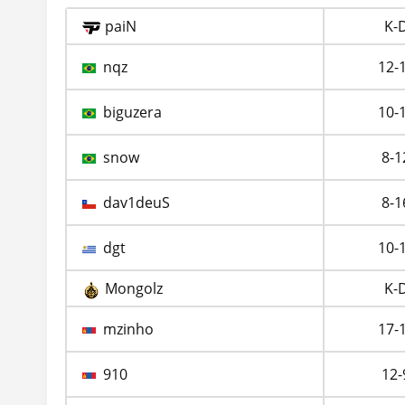
paiN
K-
nqz
12-
biguzera
10-
snow
8-1
dav1deuS
8-1
dgt
10-
Mongolz
K-
mzinho
17-
910
12-