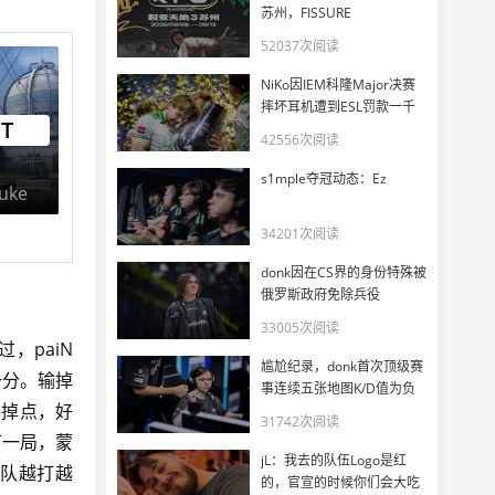
苏州，FISSURE
PLAYGROUND 3正式官宣
52037次阅读
NiKo因IEM科隆Major决赛
摔坏耳机遭到ESL罚款一千
FT
美元
42556次阅读
s1mple夺冠动态：Ez
uke
34201次阅读
donk因在CS界的身份特殊被
俄罗斯政府免除兵役
33005次阅读
，paiN
尴尬纪录，donk首次顶级赛
一分。输掉
事连续五张地图K/D值为负
路掉点，好
31742次阅读
下一局，蒙
jL：我去的队伍Logo是红
古队越打越
的，官宣的时候你们会大吃