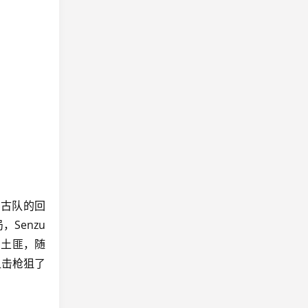
蒙古队的回
Senzu
的土匪，随
狙击枪狙了