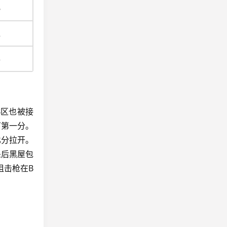
6
2
3
B区也被接
下第一分。
比分拉开。
杀后黑屋包
狙击枪在B