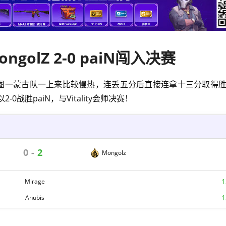
golZ 2-0 paiN闯入决赛
aiN。图一蒙古队一上来比较慢热，连丢五分后直接连拿十三分取得
战胜paiN，与Vitality会师决赛！
0
-
2
Mongolz
1
Mirage
1
Anubis