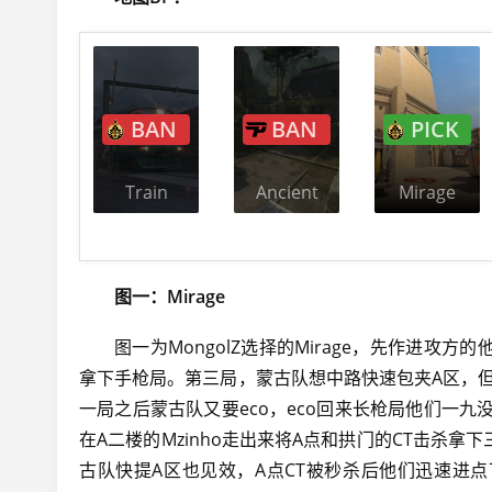
BAN
BAN
PICK
Train
Ancient
Mirage
图一：Mirage
图一为MongolZ选择的Mirage，先作进攻
拿下手枪局。第三局，蒙古队想中路快速包夹A区，但
一局之后蒙古队又要eco，eco回来长枪局他们一九
在A二楼的Mzinho走出来将A点和拱门的CT击杀拿下三
古队快提A区也见效，A点CT被秒杀后他们迅速进点