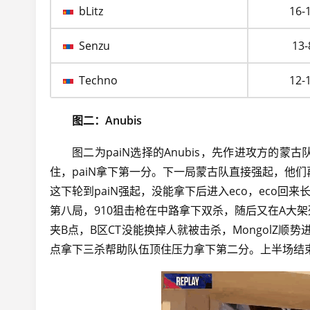
bLitz
16-
Senzu
13-
Techno
12-
图二：Anubis
图二为paiN选择的Anubis，先作进攻方的蒙
住，paiN拿下第一分。下一局蒙古队直接强起，他
这下轮到paiN强起，没能拿下后进入eco，eco
第八局，910狙击枪在中路拿下双杀，随后又在A大架死
夹B点，B区CT没能换掉人就被击杀，MongolZ顺势
点拿下三杀帮助队伍顶住压力拿下第二分。上半场结束，M