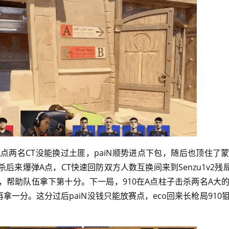
A点两名CT没能换过土匪，paiN顺势进点下包，随后也顶住了
杀后来爆弹A点，CT快速回防双方人数互换间来到Senzu1v2残局，
帮助队伍拿下第十分。下一局，910在A点柱子击杀两名A大
拿一分。这分过后paiN没钱只能放赛点，eco回来长枪局910