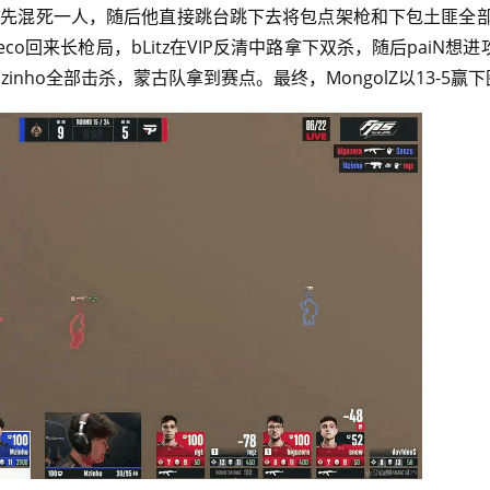
用吹风机先混死一人，随后他直接跳台跳下去将包点架枪和下包土匪全
eco回来长枪局，bLitz在VIP反清中路拿下双杀，随后paiN想
inho全部击杀，蒙古队拿到赛点。最终，MongolZ以13-5赢