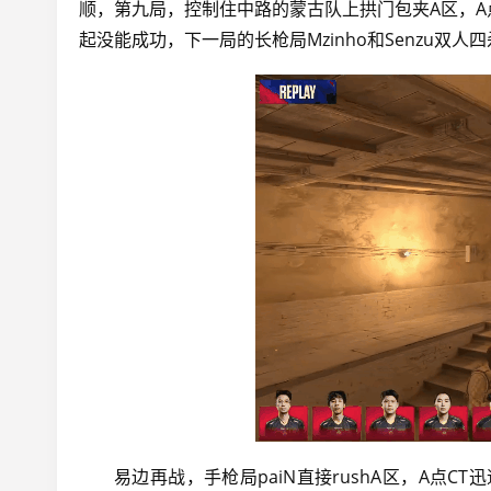
顺，第九局，控制住中路的蒙古队上拱门包夹A区，A
起没能成功，下一局的长枪局Mzinho和Senzu双人
易边再战，手枪局paiN直接rushA区，A点C