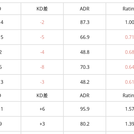
D
KD差
ADR
Rati
14
-2
87.3
1.0
15
-5
66.9
0.7
2
-4
48.8
0.6
6
-8
70.3
0.6
13
-3
48.2
0.6
D
KD差
ADR
Rati
11
+6
95.9
1.5
9
+3
80.2
1.3