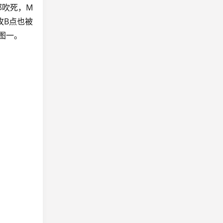
部吹死，M
进攻B点也被
下图一。