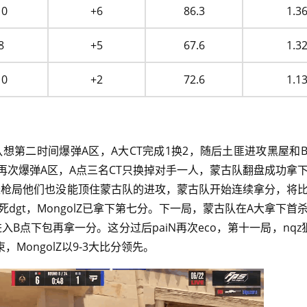
10
+6
86.3
1.3
8
+5
67.6
1.3
10
+2
72.6
1.1
古队想第二时间爆弹A区，A大CT完成1换2，随后土匪进攻黑屋和
们再次爆弹A区，A点三名CT只换掉对手一人，蒙古队翻盘成功拿
回来长枪局他们也没能顶住蒙古队的进攻，蒙古队开始连续拿分，将
dgt，MongolZ已拿下第七分。下一局，蒙古队在A大拿下首
进入B点下包再拿一分。这分过后paiN再次eco，第十一局，nqz
ongolZ以9-3大比分领先。