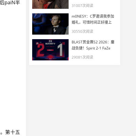
paiN半
一惊
31007次阅读
m0NESY：C罗邀请我参加
婚礼，可惜时间正好撞上
EWC
30550次阅读
BLAST赏金赛S2 2026：鏖
战告捷！Spirit 2-1 FaZe
29081次阅读
局。第十五