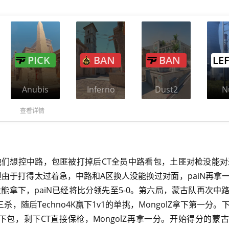
PICK
BAN
BAN
LE
Anubis
Inferno
Dust2
N
查看详情
方的他们想控中路，包匪被打掉后CT全员中路看包，土匪对枪没能对过
由于打得太过着急，中路和A区换人没能换过对面，paiN再拿
没能拿下，paiN已经将比分领先至5-0。第六局，蒙古队再次中
杀，随后Techno4K赢下1v1的单挑，MongolZ拿下第一分。
下包，剩下CT直接保枪，MongolZ再拿一分。开始得分的蒙