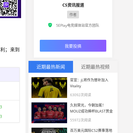
CS资讯报道
作者

5EPlay电竞媒体站官方团队
我要投搞
胜利；来到
近期最热新闻
近期最热视频
官宣：jL将作为替补加入
Vitality
63092次阅读
久别荣光，今朝加冕！
3
MOUZ成功捧杯BLAST赏金
3
赛S2 2026
55972次阅读
百万美元国际CS2赛事落地