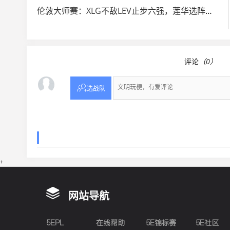
伦敦大师赛：XLG不敌LEV止步六强，莲华选阵亟需调整
评论
（0）

选战队
+
网站导航
5EPL
在线帮助
5E锦标赛
5E社区