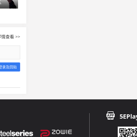
区
SLi S5群星联赛Na`Vi主场夺冠
LGD.SAS 要
情查看 >>
登录及回贴
5EPla