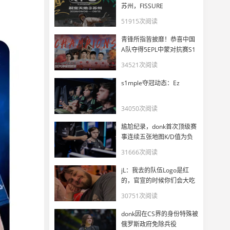
苏州，FISSURE
PLAYGROUND 3正式官宣
51915次阅读
青锋所指皆披靡！恭喜中国
A队夺得5EPL中蒙对抗赛S1
冠军
34521次阅读
s1mple夺冠动态：Ez
34050次阅读
尴尬纪录，donk首次顶级赛
事连续五张地图K/D值为负
31666次阅读
jL：我去的队伍Logo是红
的，官宣的时候你们会大吃
一惊
30751次阅读
donk因在CS界的身份特殊被
俄罗斯政府免除兵役