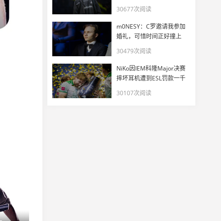
30677次阅读
m0NESY：C罗邀请我参加
婚礼，可惜时间正好撞上
EWC
30479次阅读
NiKo因IEM科隆Major决赛
摔坏耳机遭到ESL罚款一千
美元
30107次阅读