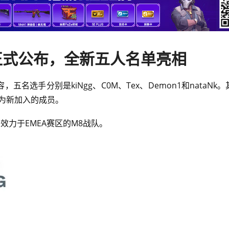
容正式公布，全新五人名单亮相
容，五名选手分别是kiNgg、C0M、Tex、Demon1和nataNk。
k则为新加入的成员。
则效力于EMEA赛区的M8战队。