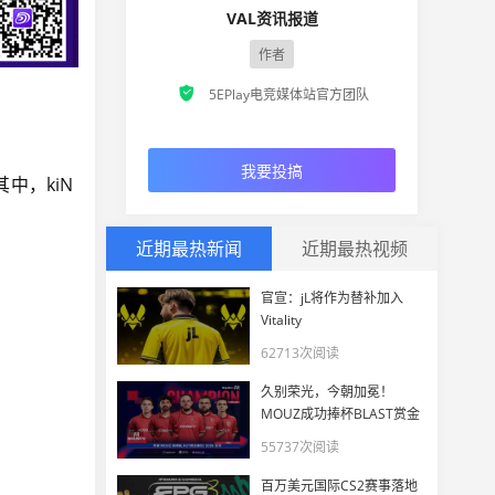
VAL资讯报道
作者

5EPlay电竞媒体站官方团队
我要投搞
其中，kiN
近期最热新闻
近期最热视频
官宣：jL将作为替补加入
Vitality
62713次阅读
久别荣光，今朝加冕！
MOUZ成功捧杯BLAST赏金
赛S2 2026
55737次阅读
百万美元国际CS2赛事落地