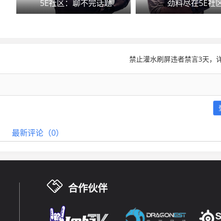
5E社区：聊不完话题
劲料尽在5E社
禁止灌水刷屏违者禁言3天，详
最新评论（0）
合作伙伴