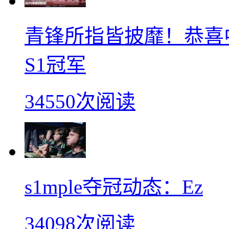
青锋所指皆披靡！恭喜中
S1冠军
34550次阅读
s1mple夺冠动态：Ez
34098次阅读