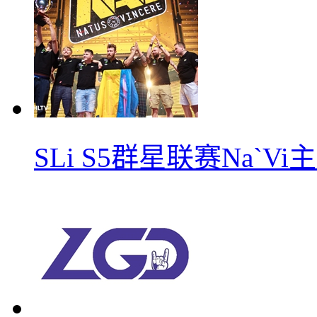
SLi S5群星联赛Na`V