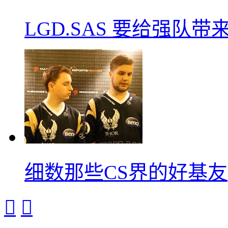
LGD.SAS 要给强队带
细数那些CS界的好基友

