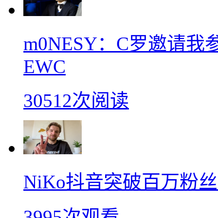
m0NESY：C罗邀请
EWC
30512次阅读
NiKo抖音突破百万粉
3995次观看