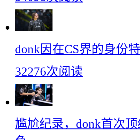
donk因在CS界的身
32276次阅读
尴尬纪录，donk首次