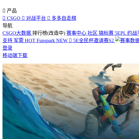

产品

CSGO

对战平台

多多自走棋
导航
CSGO大数据
排行榜(改造中)
赛事中心
社区
锦标赛
5EPL
约战
支持
军需
HOT
Funspark
NEW

5E全民杯邀请赛S2
登录
移动端下载