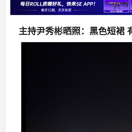
主持尹秀彬晒照：黑色短裙 